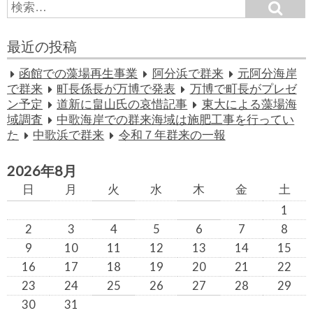
S
S
e
e
a
a
r
最近の投稿
c
r
h
c
函館での藻場再生事業
阿分浜で群来
元阿分海岸
h
で群来
町長係長が万博で発表
万博で町長がプレゼ
f
ン予定
道新に畠山氏の哀惜記事
東大による藻場海
o
域調査
中歌海岸での群来海域は施肥工事を行ってい
r:
た
中歌浜で群来
令和７年群来の一報
2026年8月
日
月
火
水
木
金
土
1
2
3
4
5
6
7
8
9
10
11
12
13
14
15
16
17
18
19
20
21
22
23
24
25
26
27
28
29
30
31