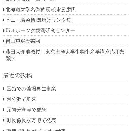
北海道大学名誉教授 松永勝彦氏
室工・若菜博:磯焼けリンク集
環オホーツク観測研究センター
畠山重篤氏書籍
藤田大介准教授 東京海洋大学生物生産学講座応用藻
類学
最近の投稿
函館での藻場再生事業
阿分浜で群来
元阿分海岸で群来
町長係長が万博で発表
万博で町長がプレゼン予定