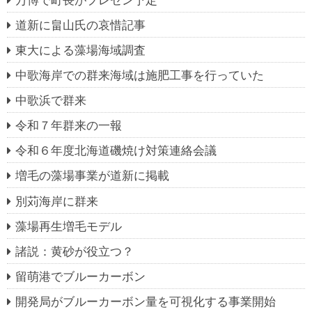
道新に畠山氏の哀惜記事
東大による藻場海域調査
中歌海岸での群来海域は施肥工事を行っていた
中歌浜で群来
令和７年群来の一報
令和６年度北海道磯焼け対策連絡会議
増毛の藻場事業が道新に掲載
別苅海岸に群来
藻場再生増毛モデル
諸説：黄砂が役立つ？
留萌港でブルーカーボン
開発局がブルーカーボン量を可視化する事業開始