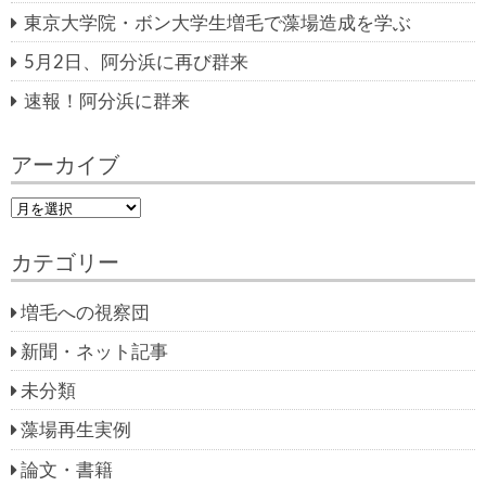
東京大学院・ボン大学生増毛で藻場造成を学ぶ
5月2日、阿分浜に再び群来
速報！阿分浜に群来
アーカイブ
ア
ー
カ
カテゴリー
イ
ブ
増毛への視察団
新聞・ネット記事
未分類
藻場再生実例
論文・書籍