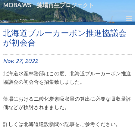
MOBA.WS 藻場再生プロジェクト
北海道ブルーカーボン推進協議会
が初会合
Nov.
27,
2022
北海道水産林務部はこの度、北海道ブルーカーボン推進
協議会の初会合を招集致しました。
藻場における二酸化炭素吸収量の算出に必要な吸収量評
価などが検討されまました。
詳しくは北海道建設新聞の記事をご参考ください。