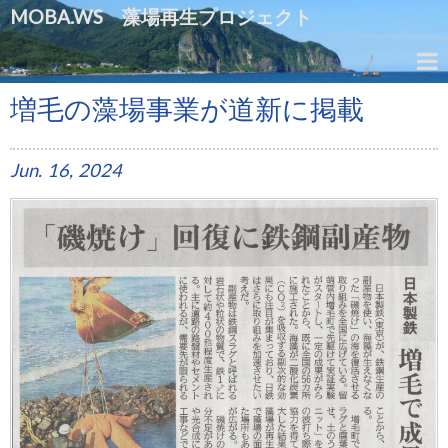
MOBA.WS 藻場再生プロジェクト
増毛の藻場事業が道新に掲載
Jun.
16,
2024