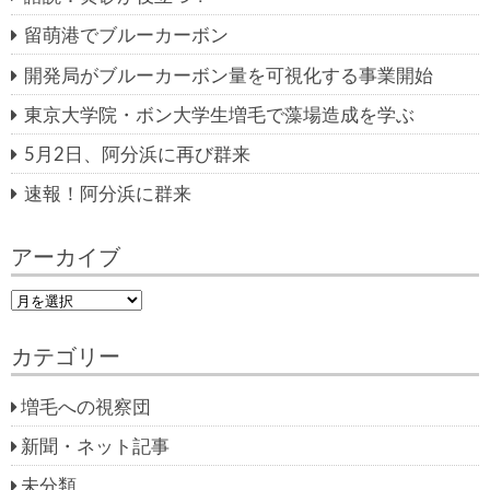
留萌港でブルーカーボン
開発局がブルーカーボン量を可視化する事業開始
東京大学院・ボン大学生増毛で藻場造成を学ぶ
5月2日、阿分浜に再び群来
速報！阿分浜に群来
アーカイブ
ア
ー
カ
カテゴリー
イ
ブ
増毛への視察団
新聞・ネット記事
未分類