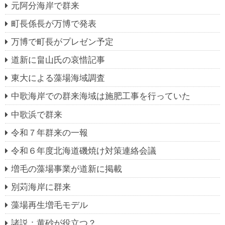
元阿分海岸で群来
町長係長が万博で発表
万博で町長がプレゼン予定
道新に畠山氏の哀惜記事
東大による藻場海域調査
中歌海岸での群来海域は施肥工事を行っていた
中歌浜で群来
令和７年群来の一報
令和６年度北海道磯焼け対策連絡会議
増毛の藻場事業が道新に掲載
別苅海岸に群来
藻場再生増毛モデル
諸説：黄砂が役立つ？