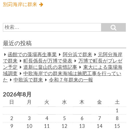
別苅海岸に群来
S
S
e
e
a
a
r
最近の投稿
c
r
h
c
函館での藻場再生事業
阿分浜で群来
元阿分海岸
h
で群来
町長係長が万博で発表
万博で町長がプレゼ
f
ン予定
道新に畠山氏の哀惜記事
東大による藻場海
o
域調査
中歌海岸での群来海域は施肥工事を行ってい
r:
た
中歌浜で群来
令和７年群来の一報
2026年8月
日
月
火
水
木
金
土
1
2
3
4
5
6
7
8
9
10
11
12
13
14
15