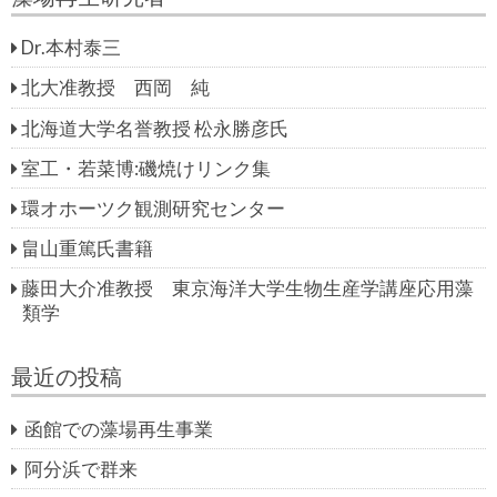
Dr.本村泰三
北大准教授 西岡 純
北海道大学名誉教授 松永勝彦氏
室工・若菜博:磯焼けリンク集
環オホーツク観測研究センター
畠山重篤氏書籍
藤田大介准教授 東京海洋大学生物生産学講座応用藻
類学
最近の投稿
函館での藻場再生事業
阿分浜で群来