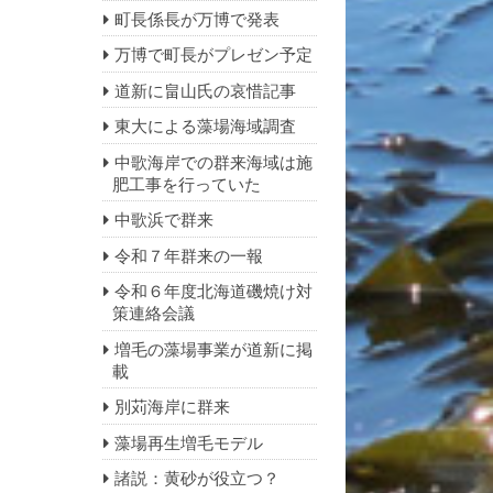
町長係長が万博で発表
万博で町長がプレゼン予定
道新に畠山氏の哀惜記事
東大による藻場海域調査
中歌海岸での群来海域は施
肥工事を行っていた
中歌浜で群来
令和７年群来の一報
令和６年度北海道磯焼け対
策連絡会議
増毛の藻場事業が道新に掲
載
別苅海岸に群来
藻場再生増毛モデル
諸説：黄砂が役立つ？