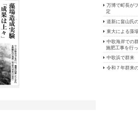
万博で町長が
定
道新に畠山氏
東大による藻
中歌海岸での
施肥工事を行
中歌浜で群来
令和７年群来