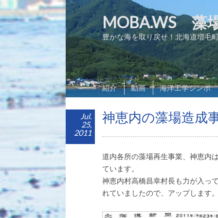
MOBA.WS
豊かな海を取り戻せ！北海道増毛
紹介
動画
海洋工学シンポ
神恵内の藻場造成
Jul.
25,
2011
道内各所の藻場再生事業、神恵内
ています。
神恵内村高橋昌幸村長も力が入っ
れていましたので、アップします