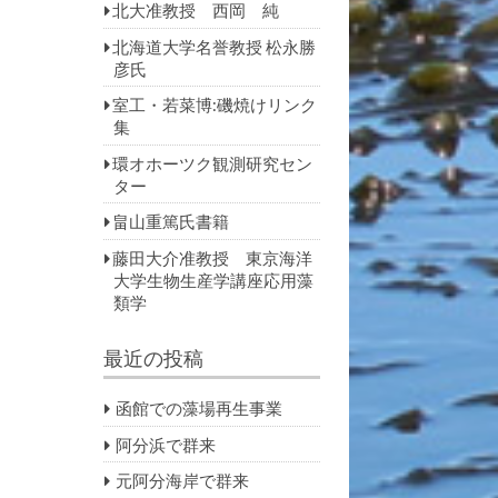
北大准教授 西岡 純
北海道大学名誉教授 松永勝
彦氏
室工・若菜博:磯焼けリンク
集
環オホーツク観測研究セン
ター
畠山重篤氏書籍
藤田大介准教授 東京海洋
大学生物生産学講座応用藻
類学
最近の投稿
函館での藻場再生事業
阿分浜で群来
元阿分海岸で群来