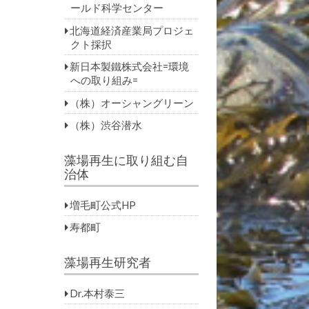
ールド科学センター
北海道経済産業局プロジェ
クト採択
新日本製鐵株式会社=環境
への取り組み=
（株）オーシャングリーン
（株）渋谷潜水
藻場再生に取り組む自
治体
増毛町公式HP
寿都町
藻場再生研究者
Dr.本村泰三