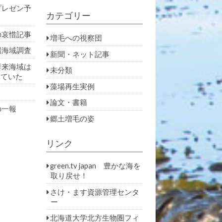
プレゼン予
カテゴリー
の哀惜記事
増毛への視察団
場海域調査
新聞・ネット記事
群来海域は
未分類
っていた
藻場再生実例
論文・書籍
の一報
郷土増毛の姿
リンク
green.tv japan 豊かな海を
取り戻せ！
さけ・ます資源管理センタ
ー
北海道大学北方生物圏フィ