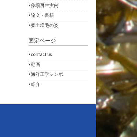
藻場再生実例
論文・書籍
郷土増毛の姿
固定ページ
contact us
動画
海洋工学シンポ
紹介