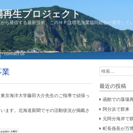
 藻場再生プロジェクト
町から発信する最新技術。このＨＰは増毛漁業協同組合が運営して
contact us
事業
S
e
a
最近の投稿
r
c
は東京海洋大学藤田大介先生のご指導で頑張っ
h
函館での藻場
f
阿分浜で群来
ています。北海道新聞でその活動状況が掲載さ
o
r:
。
元阿分海岸で
町長係長が万