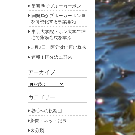
留萌港でブルーカーボン
開発局がブルーカーボン量
を可視化する事業開始
東京大学院・ボン大学生増
毛で藻場造成を学ぶ
5月2日、阿分浜に再び群来
速報！阿分浜に群来
アーカイブ
ア
ー
カ
カテゴリー
イ
ブ
増毛への視察団
新聞・ネット記事
未分類